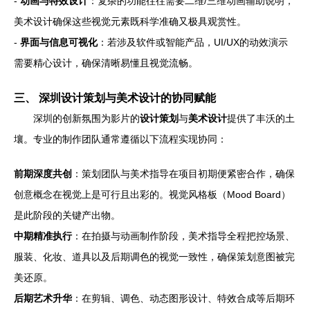
-
动画与特效设计
：复杂的功能往往需要二维/三维动画辅助说明，
美术设计确保这些视觉元素既科学准确又极具观赏性。
-
界面与信息可视化
：若涉及软件或智能产品，UI/UX的动效演示
需要精心设计，确保清晰易懂且视觉流畅。
三、 深圳设计策划与美术设计的协同赋能
深圳的创新氛围为影片的
设计策划
与
美术设计
提供了丰沃的土
壤。专业的制作团队通常遵循以下流程实现协同：
前期深度共创
：策划团队与美术指导在项目初期便紧密合作，确保
创意概念在视觉上是可行且出彩的。视觉风格板（Mood Board）
是此阶段的关键产出物。
中期精准执行
：在拍摄与动画制作阶段，美术指导全程把控场景、
服装、化妆、道具以及后期调色的视觉一致性，确保策划意图被完
美还原。
后期艺术升华
：在剪辑、调色、动态图形设计、特效合成等后期环