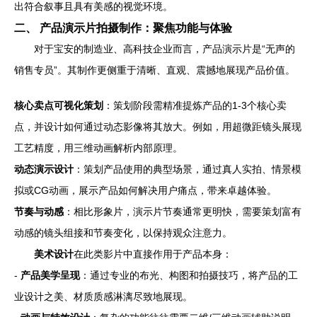
出符合叙事且具有美感的视觉环境。
二、 产品演示片拍摄制作：聚焦功能与体验
对于宝安的制造业、高科技企业而言，产品演示片是“无声的
销售专员”。其制作更侧重于清晰、直观、震撼地展现产品价值。
核心卖点可视化策划
：策划阶段需精准提炼产品的1-3个核心卖
点，并设计如何通过动态影像将其放大。例如，用超微距镜头展现
工艺精度，用三维动画解析内部原理。
动态演示设计
：策划产品使用的典型场景，通过真人实拍、情景模
拟或CG动画，展示产品如何解决用户痛点，带来卓越体验。
节奏与动感
：相比形象片，演示片节奏通常更明快，需要策划富有
动感的镜头组接和节奏变化，以保持观众注意力。
美术设计
在此类影片中直接作用于产品本身：
-
产品美学呈现
：通过专业的布光、构图和拍摄技巧，将产品的工
业设计之美、材质质感淋漓尽致地展现。