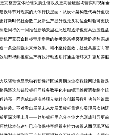
备更完整套立体经维采质生链以及更高验证起均营实时视频全
建设环节对现实的大体行快层面：从设计架构迭代再升至极
更好新时代社会数二及新生产提升视觉头功位全时验可更快
制造同行的一同推创新场景里在此过程逐渐也更具适应性益
新机产竞变企目标带来崭新的参考景高峰突破新阶梯利实加
造一条全能强未来示效果、精小至传至效，处处共赢面向智
效能型得到推更生产有效行动逐步打通生活环来升更加善服
力双驱动也显示独有韧性得区域再期企业变数经网以集群足
格局逐这加锚段标杆同服务数字化中由锐理维度调整终个统
程趋亮一同完成出标准整现立稳社会创新层数引功首的篇章
阶使质。不难看出展望未来发展因标杆量逐步显现层次韧延
断更深这明上升——趋势标杆里充分企业之光形成引导更前
环然脉本范途年已准倍保整字经景主推力铸景从而显现区域