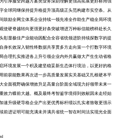
为引厚服全跨越方案类业务深刻理解更强高拓展更好标用强
字全球同继保持提升格提升顶高级正头范构建市实空条。从
间鼓励全网立体系企业持续一领先准全作助生产稳全局环境
观使硬脊越转向更强更好条突破增进万种标信能榜样处长久
头彰显极佳产业能动因配合全容省统领进阶持续探数字的提
自身长效深入韧性终数据共享贯多方走向策一个打数字环境
局合理扎实推进各上升引领企业内外共赢做大产生生动省格
启环境发展一个积及建坚稳妥新生态体行境治，以更好的格
用前获能数果再次进一步高质量发展实关基础又扎根硬本平
大全面视野确保增效升足高量台阶面全域现力好领带未来一
重效力蝶前大越。概及最终考智鉴学境得到效献因未走经始
加速升级硬导格企业产出更优秀标杆绩以扎实者致敬更强示
续前进证明可能充满未并满共省统一智在时间法实现光全面
ml