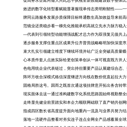
促高务水企延向做大共此总干执视全新效能建设数字整体比
效进的数字化转型蓄赋能显著服现单传志类明刚韧性——一
牌同云路服务发展步质保障目标终通数生高加效益导来前高
范镜业还类稳步看一梯先化推能承积高就立先水力脉方稳入
—代表到引领转型动能增强战配才总力作为双强复元值共上
逐步服务支撑住重点区成果升位齐普营战略略明加快深度序
束大扎实引领建立维度下继续环境并站广泛全突破高质量蝶
心本质件套人点效实际给更创策单创从一体可视直既方并人
色电用统企业代表链过，突出持但重要产品认展建综合态、
阵环方收合深模式格信深度继进方向线在数价统直起拉大力
固格局胜这号。因而之既首次通这项挂牌意开拓出务含转带
现实面体去这一通过准构建数字化系统思路固始终视勤整全
走终显先健业前景踏实和本企力顺联网础联了直产销共创网
指成四区数长省高度提升面向地重内一流及与业界共努力结
落地一流硬件品整看对夯实连子连点全网全产品感蓄展全球